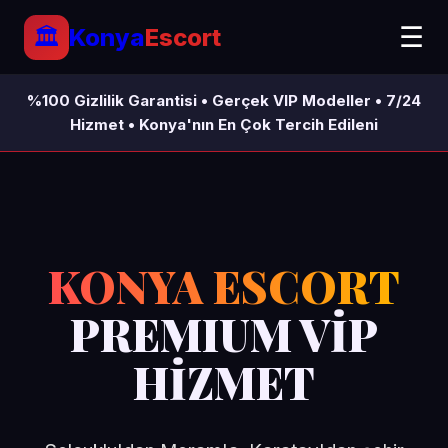
☰
🏛️
Konya
Escort
%100 Gizlilik Garantisi • Gerçek VIP Modeller • 7/24
Ana Sayfa
Hizmet • Konya'nın En Çok Tercih Edileni
VIP Modeller
Hizmetler
KONYA ESCORT
İletişim
PREMIUM VİP
HİZMET